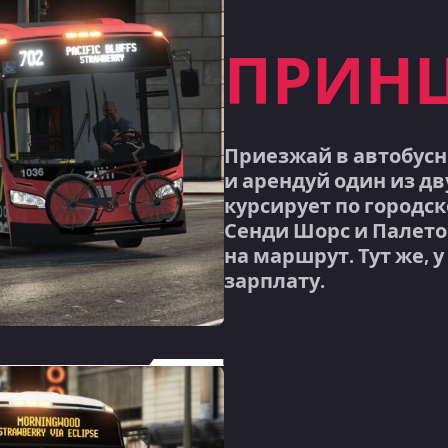
ПРИН
Приезжай в автобусн
и арендуй один из д
курсирует по городс
Сенди Шорс и Палето
на маршрут. Тут же, 
зарплату.