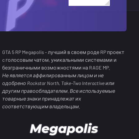
GTA 5 RP Megapolis - лучший в своем роде RP проект
c голосовым чатом, уникальными системами и
безграничными возможностями на RAGE MP.
Не является аффилированным лицом и не
одобрено Rockstar North, Take-Two Interactive или
другим правообладателем. Все используемые
товарные знаки принадлежат их
соответствующим владельцам.