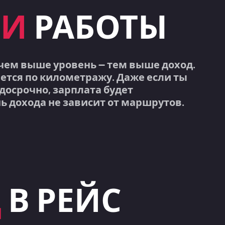
НИ
РАБОТЫ
 чем выше уровень — тем выше доход.
тся по километражу. Даже если ты
осрочно, зарплата будет
ь дохода не зависит от маршрутов.
Д
В РЕЙС