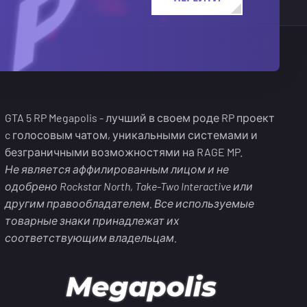
GTA 5 RP Megapolis - лучший в своем роде RP проект
c голосовым чатом, уникальными системами и
безграничными возможностями на RAGE MP.
Не является аффилированным лицом и не
одобрено Rockstar North, Take-Two Interactive или
другим правообладателем. Все используемые
товарные знаки принадлежат их
соответствующим владельцам.